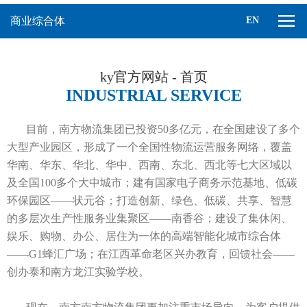
商业综合体
EN
ky官方网站 - 首页
INDUSTRIAL SERVICE
目前，南方物流集团已投资50多亿元，在全国建设了多个
大型产业园区，形成了一个全国性物流运营服务网络，覆盖
华南、华东、华北、华中、西南、东北、西北等七大区域以
及全国100多个大中城市；建有国家电子商务示范基地、低碳
环保园区——状元谷；打造创新、绿色、低碳、共享、智慧
的多层次生产性服务业集聚区——南香谷；建设了集休闲、
娱乐、购物、办公、居住为一体的高端智能化城市综合体
——G1蜂汇广场；在江西革命老区兴办教育，回馈社会——
创办泰和南方龙江实验学校。