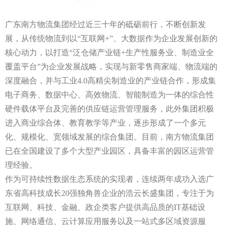
广东南方物流集团经过近三十年的砥砺前行，不断创新发
展，从传统物流到以“互联网+”、大数据作为企业发展创新的
核心动力，以打造“泛仓储产业链+生产性服务业、制造业全
覆盖平台”为企业发展战略，实现与新零售商家端、物流端的
深度融合，并与工业4.0高精尖制造业的产业链合作，形成集
电子商务、数据中心、高效物流、智能制造为一体的综合性
硬件载体平台及完善的供应链运营管理服务，此外集团积极
进入商业综合体、教育教学等产业，逐步形成了一个多元
化、规模化、宽领域发展的综合集团。目前，南方物流集团
已在全国建设了多个大型产业园区，具备丰富的园区运营管
理经验。
作为可持续性数据生态系统的实现者，连续两年成功入选广
东省高科技成长20强独角兽企业的浩云长盛集团，专注于为
互联网、科技、金融、政企类客户提供高品质的IT基础设
施、网络通信、云计算应用服务以及一站式多区域资源服