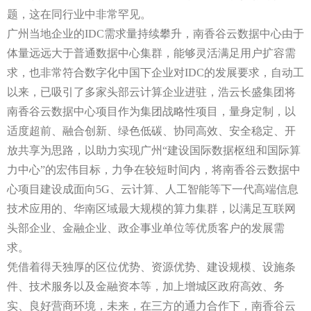
题，这在同行业中非常罕见。
广州当地企业的IDC需求量持续攀升，南香谷云数据中心由于
体量远远大于普通数据中心集群，能够灵活满足用户扩容需
求，也非常符合数字化中国下企业对IDC的发展要求，自动工
以来，已吸引了多家头部云计算企业进驻，浩云长盛集团将
南香谷云数据中心项目作为集团战略性项目，量身定制，以
适度超前、融合创新、绿色低碳、协同高效、安全稳定、开
放共享为思路，以助力实现广州“建设国际数据枢纽和国际算
力中心”的宏伟目标，力争在较短时间内，将南香谷云数据中
心项目建设成面向5G、云计算、人工智能等下一代高端信息
技术应用的、华南区域最大规模的算力集群，以满足互联网
头部企业、金融企业、政企事业单位等优质客户的发展需
求。
凭借着得天独厚的区位优势、资源优势、建设规模、设施条
件、技术服务以及金融资本等，加上增城区政府高效、务
实、良好营商环境，未来，在三方的通力合作下，南香谷云