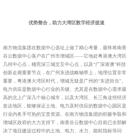
优势整合，助力大湾区数字经济提速
南方物流集团在数据中心选址上做了精心考量，最终将南香
谷云数据中心落户在广州市增城区——它地处粤港澳大湾区
几何中心点，穗莞深三城交互中心点，以及“广深港澳”科技
创新走廊重要节点，在广州东进战略轴带上，地理位置非常
重要，粤港澳大湾区时代，增城无疑是广州的“东进担当”。
电力供应是数据中心行业的关键。尤其是在数据中心需求最
高的北上广深几个核心城市，以及大湾区、长三角这些经济
发达地区，能够保证土地、电力及时供应的数据中心园区是
行业内炙手可热的宝贵资源。在南方物流集团的积极争取和
增城区政府的大力支持下，南香谷云数据中心目前已全部解
决了项目建设过程中的土地、电力、水力、能耗指标等问