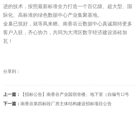
进的技术，按照最新标准全力打造一个百亿级、超大型、国
际化、高标准的绿色数据中心产业集聚基地。
金巢已筑好，就等凤来栖。南香谷云数据中心真诚期待更多
客户入驻，齐心协力，共同为大湾区数字经济建设添砖加
瓦！
分享到：
上一篇：
【招标公告】南香谷产业园宿舍楼、地下室（自编号12号
楼）室内精装修招标项目公告
下一篇：
南香谷第四标段厂房主体结构建设招标项目公告
返回