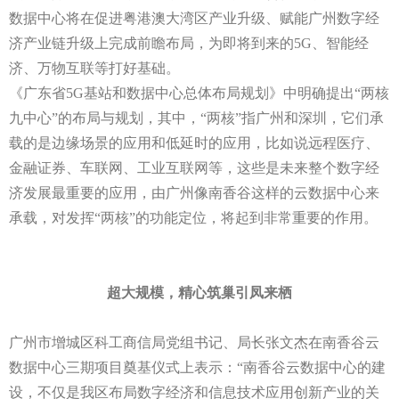
数据中心将在促进粤港澳大湾区产业升级、赋能广州数字经
济产业链升级上完成前瞻布局，为即将到来的5G、智能经
济、万物互联等打好基础。
《广东省5G基站和数据中心总体布局规划》中明确提出“两核
九中心”的布局与规划，其中，“两核”指广州和深圳，它们承
载的是边缘场景的应用和低延时的应用，比如说远程医疗、
金融证券、车联网、工业互联网等，这些是未来整个数字经
济发展最重要的应用，由广州像南香谷这样的云数据中心来
承载，对发挥“两核”的功能定位，将起到非常重要的作用。
超大规模，精心筑巢引凤来栖
广州市增城区科工商信局党组书记、局长张文杰在南香谷云
数据中心三期项目奠基仪式上表示：“南香谷云数据中心的建
设，不仅是我区布局数字经济和信息技术应用创新产业的关