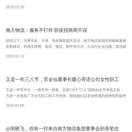
保障和应急方面做出了积极的贡献，发挥了基础性和战略性的作用。
2020.03.20
南方物流：服务不打烊 防疫招商两不误
疫情之下，为更安全、方便、有效服务园区企业，南方物流各园区积极探索服
务新模式，利用互联网、电话、微信、邮件等方式，主动与企业沟通，指导园
区复工企业疫情防控工作，并监督已复工企业落实防疫主体责任，就防疫防控
2020.03.13
中存在问题进行完善指导。
又是一年三八节，官金仙董事长暖心寄语公司女性职工
又是一年芳华日，一路芳华一路歌。在第110个“三八”国际妇女节来临之际，
为进一步激发广大女性职工的工作热情，鼓励她们以更加饱满的精神和昂扬的
状态投入到工作事业中，从而为公司提档升级贡献巾帼力量，官金仙董事长暖
2020.03.08
心寄语全体女性职工。
@闵晓飞，你有一封来自南方物流集团董事会的亲笔信