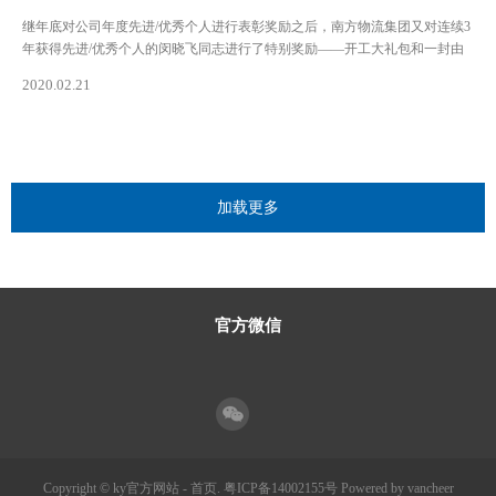
继年底对公司年度先进/优秀个人进行表彰奖励之后，南方物流集团又对连续3
年获得先进/优秀个人的闵晓飞同志进行了特别奖励——开工大礼包和一封由
南方物流集团董事会亲笔写的表扬信。
2020.02.21
加载更多
官方微信
Copyright © ky官方网站 - 首页.
粤ICP备14002155号
Powered by vancheer